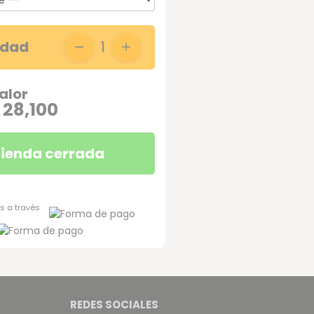
idad
1
alor
 28,100
ienda cerrada
s a través
REDES SOCIALES