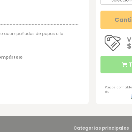
Cant
ollo acompañados de papas a la
V
$
ompártelo
T
Pagos confiable
de
Categorías principales