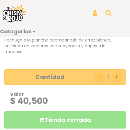
Inicio
Categorías
Acompañamientos
PECHUGA A LA PLANCHA
PECHUGA A LA PLANCHA
Iniciar Sesión
Buscar
REF: 21
Categorías
Pechuga a la plancha acompañada de arroz blanco,
ensalada de verduras con mayonesa y papas a la
francesa.
Cantidad
1
Valor
$ 40,500
Tienda cerrada